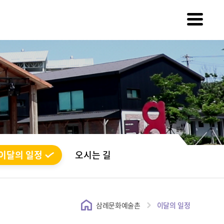
이달의 일정
오시는 길
삼례문화예술촌
이달의 일정