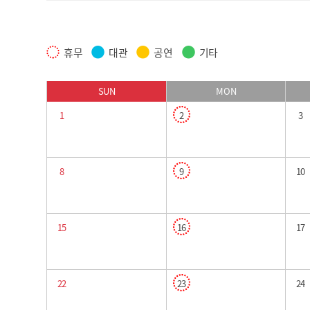
휴무
대관
공연
기타
SUN
MON
1
2
3
8
9
10
15
16
17
22
23
24