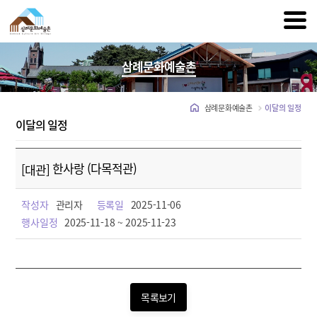
삼례문화예술촌
삼례문화예술촌
이달의 일정
이달의 일정
한사랑 (다목적관)
[대관]
작성자
관리자
등록일
2025-11-06
행사일정
2025-11-18 ~ 2025-11-23
목록보기