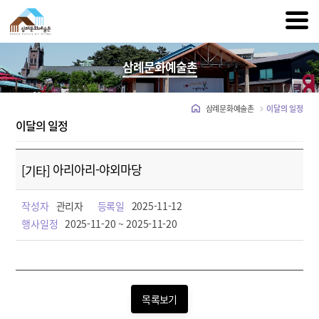
삼례문화예술촌
삼례문화예술촌
이달의 일정
이달의 일정
아리아리-야외마당
[기타]
작성자
관리자
등록일
2025-11-12
행사일정
2025-11-20 ~ 2025-11-20
목록보기