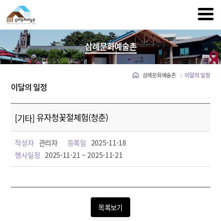
삼례문화예술촌
삼례문화예술촌
이달의 일정
이달의 일정
유자청꽃절체험(청춘)
[기타]
작성자
관리자
등록일
2025-11-18
행사일정
2025-11-21 ~ 2025-11-21
목록보기