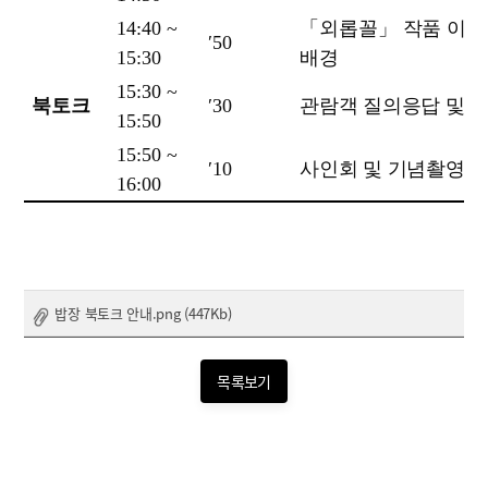
14:40 ~
「
외롭꼴
」
작품 이야
′
50
15:30
배경
15:30 ~
북토크
′
30
관람객 질의응답 및 
15:50
15:50 ~
′
10
사인회 및 기념촬영
16:00
밥장 북토크 안내.png (447Kb)
목록보기