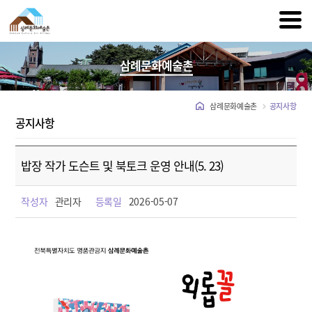
삼례문화예술촌
삼례문화예술촌
공지사항
공지사항
밥장 작가 도슨트 및 북토크 운영 안내(5. 23)
작성자
관리자
등록일
2026-05-07