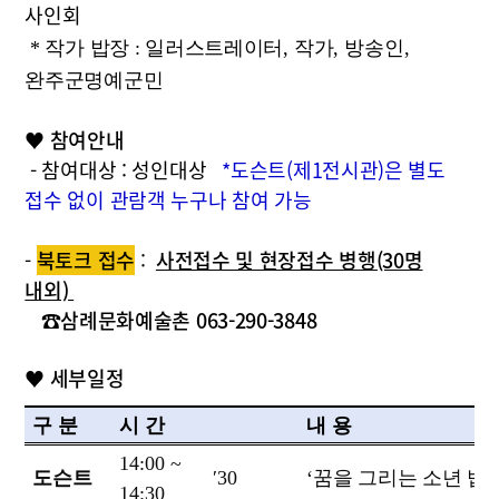
사인회
* 작가 밥장 : 일러스트레이터
,
작가
,
방송인
,
완주군명예군민
♥
참여안내
- 참여대상 : 성인대상
*도슨트(제1전시관)은 별도
접수 없이 관람객 누구나 참여 가능
-
북토크 접수
:
사전접수 및 현장접수 병행(30명
내외)
☎
삼례문화예술촌 063-290-3848
♥
세부일정
구 분
시 간
내 용
14:00 ~
도슨트
′
30
‘
꿈을 그리는 소년 밥
14:30