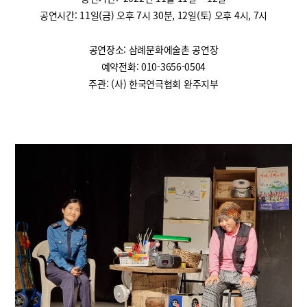
공연시간: 11일(금) 오후 7시 30분, 12일(토) 오후 4시, 7시
공연장소: 삼례문화에술촌 공연장
예약전화: 010-3656-0504
주관: (사) 한국연극협회 완주지부