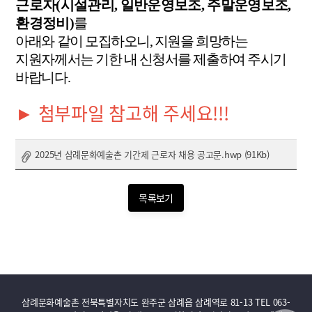
근로자
(
시설관리
,
일반운영보조
,
주말운영보조
,
환경정비
)
를
아래와 같이 모집하오니
,
지원을 희망하는
지원자께서는 기한 내 신청서를 제출하여 주시기
바랍니다
.
► 첨부파일 참고해 주세요!!!
2025년 삼례문화예술촌 기간제 근로자 채용 공고문.hwp (91Kb)
목록보기
삼례문화예술촌 전북특별자치도 완주군 삼례읍 삼례역로 81-13 TEL 063-