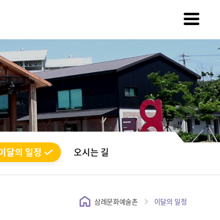
이달의 일정
오시는 길
삼례문화예술촌
이달의 일정