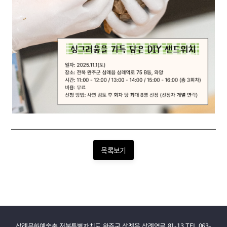
목록보기
삼례문화예술촌 전북특별자치도 완주군 삼례읍 삼례역로 81-13 TEL 063-