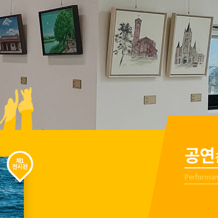
공연
Performan