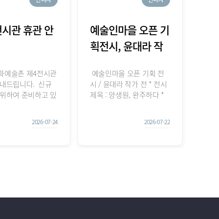
전시관 휴관 안
예술인마을 오픈 기
획전시, 윤대라 작
가전 < 양생원, 완
화예술촌 제4전시관
예술인마을 오픈 기획 전
주하다 >
안내드립니다. 신규
시 / 윤대라 작가 전 * 전시
 위하여 준비하고 있
제목 : 양생원, 완주하다 *
많은 양해 부탁드립니
전시 장소 : 삼례문화예술
 새로운 모습으로 찾
촌 예술인마을 전시체험관
2026-07-24
2026-07-22
습니다. * 휴관장소
* 전시 기간 :
문화예술촌 제4전시
2026.7.21(화) ~ 10.20(화)
관기간 : 2026.7.21~
10:00~18:00 (매주 월요일
 추진내용 : 2026년 명
휴관) *전시 내용 : 완주에
지 하반기 지역작
정착하며 맞이한 반려묘
공예품 공모전시
'양생원'과의 일상과 사색
택 작가 목공예 전
을 담아낸 기획 전시