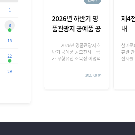
1
2026년 하반기 명
제4
8
품관광지 공예품 공
내
모전시 -思惟의 시
15
2026년 명품관광지 하
삼례문
간들
반기 공예품 공모전시 국
휴관 
22
가 무형유산 소목장 이명택
전시를
개인전 思惟의 시간들
으니 
29
·전시기간 :
다. 곧
2026-08-04
2026.08.04~12.27. ·장
아뵙겠
소: 삼례문화예술촌 제4전
: 삼례
시관 ·주요내용: 사유의 시
관 * 휴
간들은 장인이 나무와 함
8.3 *
께 쌓아온 시간과 전통을
품관광
이어온 여정을 담은 전시이
가 
다.
-이명
시-