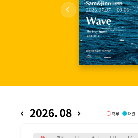
2026. 08
휴무
대관
SUN
MON
TUE
WED
THU
FRI