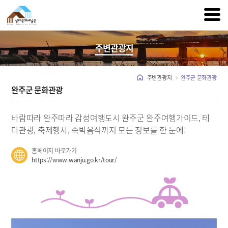
주변관광지
주변관광지
완주군 문화관광
완주군 문화관광
바람따라 완주따라 감성여행도시 완주군
완주여행가이드, 테
마관광, 축제행사,
숙박음식까지 모든 정보를 한 눈에!
홈페이지 바로가기
https://www.wanju.go.kr/tour/