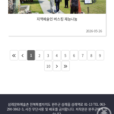
지역예술인 버스킹 재능나눔
2026-05-26
1
2
3
4
5
6
7
8
9
10
삼례문화예술촌 전북특별자치도 완주군 삼례읍 삼례역로 81-13 TEL 063-
290-3862~3, 사진 무단사용 및 배포를 금지합니다. 저작권은 완주군에게 있
습니다.