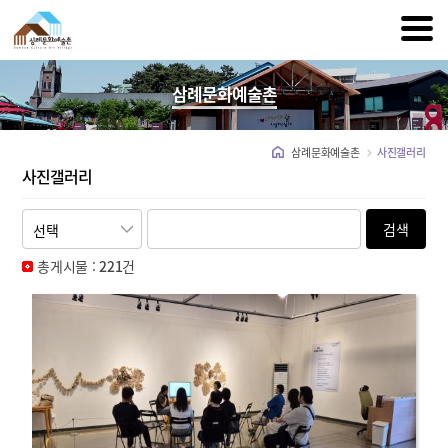
삼례문화예술촌
삼례문화예술촌
사진갤러리
사진갤러리
검색
총게시물 :
221
건